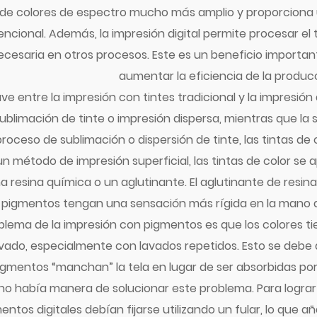
 de colores de espectro mucho más amplio y proporciona 
cional. Además, la impresión digital permite procesar el t
ecesaria en otros procesos. Este es un beneficio importa
aumentar la eficiencia de la produc
ve entre la impresión con tintes tradicional
y la impresión
blimación de tinte o impresión dispersa, mientras que l
proceso de sublimación o dispersión de tinte, las tintas de c
un método de impresión superficial, las tintas de color se 
 resina química o un aglutinante. El aglutinante de resina
pigmentos tengan una sensación más rígida en la mano qu
roblema de la impresión con pigmentos es que los colores 
vado, especialmente con lavados repetidos. Esto se debe al
gmentos “manchan” la tela en lugar de ser absorbidas por la
o había manera de solucionar este problema. Para lograr u
entos digitales debían fijarse utilizando un fular, lo que a