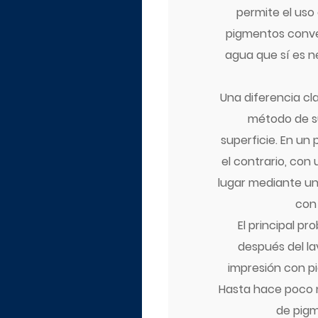
permite el uso
pigmentos conven
agua que sí es n
Una diferencia cla
método de su
superficie. En un 
el contrario, con 
lugar mediante una
con 
El principal p
después del la
impresión con pi
Hasta hace poco n
de pigm