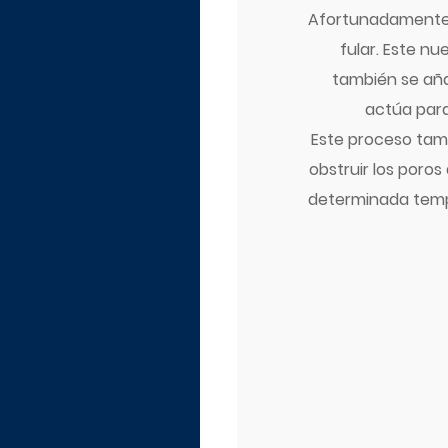
Afortunadamente, 
fular. Este nu
también se añad
actúa para
Este proceso tam
obstruir los poros 
determinada tempe